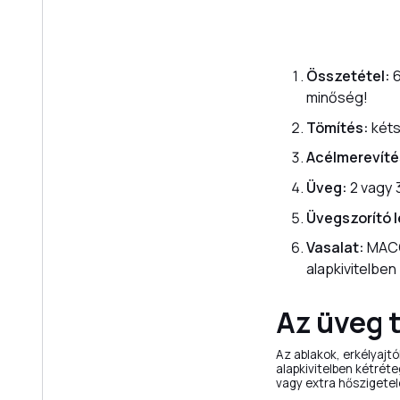
Összetétel:
6
minőség!
Tömítés:
kéts
Acélmerevíté
Üveg:
2 vagy 
Üvegszorító 
Vasalat:
MACO
alapkivitelben
Az üveg 
Az ablakok, erkélyajt
alapkivitelben kétréte
vagy extra hőszigetelé