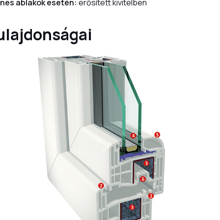
ínes ablakok esetén:
erősített kivitelben
tulajdonságai