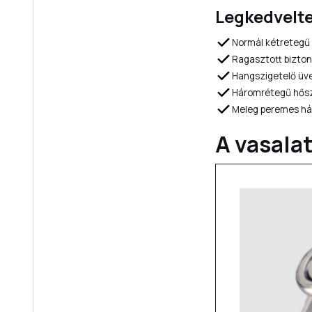
Legkedvelt
Normál kétretegű
Ragasztott bizto
Hangszigetelő üve
Háromrétegű hősz
Meleg peremes há
A vasala