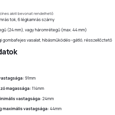
zínes akril bevonat rendelhető
mrás tok, 6 légkamrás szárny
egű (24 mm), vagy háromrétegű (max. 44 mm)
i gombafejes vasalat, hibásműködés−gátló, résszellőztető
datok
 vastagsága:
91mm
tszó magassága:
114mm
inimális vastagsága:
24mm
g maximális vastagsága:
44mm