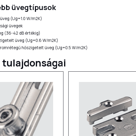
ebb üvegtípusok
 üveg (Ug=1.0 W/m2K)
nsági üvegek
g (36-42 dB értékig)
igetelt üveg (Ug=0.6 W/m2K)
romrétegű hőszigetelt üveg (Ug=0.5 W/m2K)
t tulajdonságai