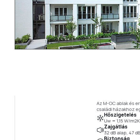
Az M-OC ablak és er
családi házakhoz e
Hőszigetelés
Uw = 1,15 W/m2
Zajgátlás
32 dB alap, 47 d
Biztonság