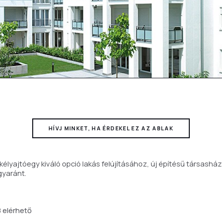
HÍVJ MINKET, HA ÉRDEKEL EZ AZ ABLAK
kélyajtóegy kiváló opció lakás felújításához, új építésű társashá
gyaránt.
K
B elérhető