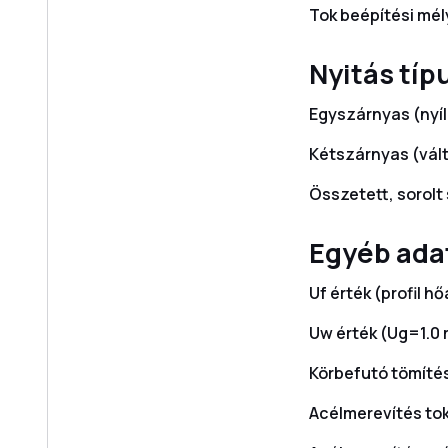
Tok beépítési mé
Nyitás típ
Egyszárnyas (nyíl
Kétszárnyas (vál
Összetett, sorolt
Egyéb ada
Uf érték (profil h
Uw érték (Ug=1.0
Körbefutó tömíté
Acélmerevítés to