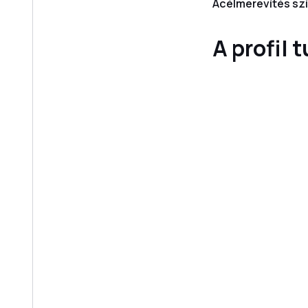
Acélmerevítés sz
A profil 