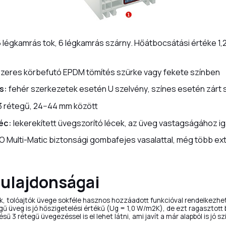
 légkamrás tok, 6 légkamrás szárny. Hőátbocsátási értéke 1
zeres körbefutó EPDM tömítés szürke vagy fekete színben
s:
fehér szerkezetek esetén U szelvény, színes esetén zárt 
3 rétegű, 24−44 mm között
léc:
lekerekített üvegszorító lécek, az üveg vastagságához i
 Multi-Matic biztonsági gombafejes vasalattal, még több ext
tulajdonságai
ók, tolóajtók üvege sokféle hasznos hozzáadott funkcióval rendelkezhet
gű üveg is jó hőszigetelési értékű (Ug = 1,0 W/m2K), de ezt ragasztott
sű 3 rétegű üvegezéssel is el lehet látni, ami javít a már alapból is jó s