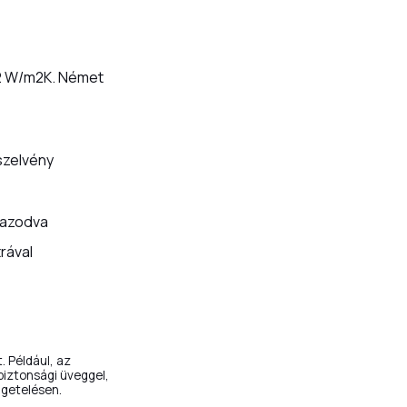
,2 W/m2K. Német
szelvény
gazodva
rával
. Például, az
 biztonsági üveggel,
zigetelésen.