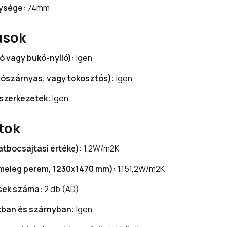
lysége:
74mm
usok
ó vagy bukó-nyíló):
Igen
tószárnyas, vagy tokosztós):
Igen
 szerkezetek:
Igen
tok
őátbocsájtási értéke):
1,2W/m2K
 meleg perem, 1230x1470 mm):
1,151,2W/m2K
sek száma:
2 db (AD)
kban és szárnyban:
Igen