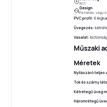
RC1
Design
Fa hatás, vagy s
PVC profil:
6 légka
Üvegezés:
kétrét
Vasalat:
biztonság
Műszaki a
Méretek
Nyílászáró teljes
Tok és szárny lá
Kétrétegű üveg m
Háromrétegű üve