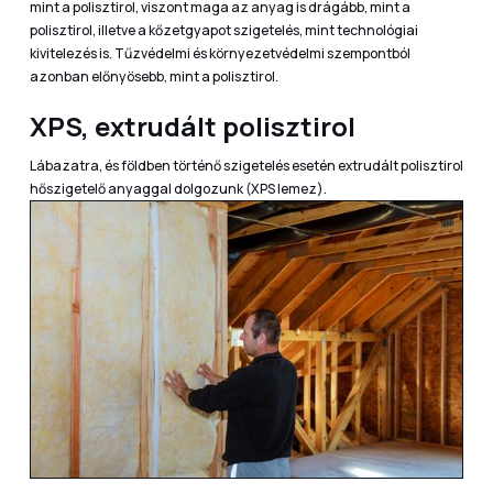
mint a polisztirol, viszont maga az anyag is drágább, mint a
polisztirol, illetve a kőzetgyapot szigetelés, mint technológiai
kivitelezés is. Tűzvédelmi és környezetvédelmi szempontból
azonban előnyösebb, mint a polisztirol.
XPS, extrudált polisztirol
Lábazatra, és földben történő szigetelés esetén extrudált polisztirol
hőszigetelő anyaggal dolgozunk (XPS lemez).