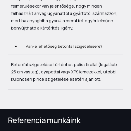
felmerülésekor van jelentősége, hogy minden
felhasznált anyag ugyanattól a gyártótól származzon,
mert ha anyaghiba gyanúja merül fel, egyértelműen
benyújtható a kártérítési igény.
Van-e lehetőség betonfal szigetelésére?
Betonfal szigetelése történhet polisztirollal (legalább
25 cm vastag), gyapottal vagy XPS lemezekkel, utóbbi
különösen pince szigetelése esetén ajánlott.
Referencia munkáink