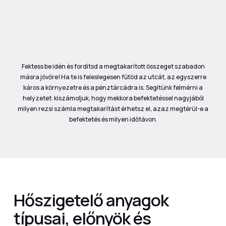
Fektess be idén és fordítsd a megtakarított összeget szabadon
másra jövőre! Ha te is feleslegesen fűtöd az utcát, az egyszerre
káros a környezetre és a pénztárcádra is. Segítünk felmérni a
helyzetet: kiszámoljuk, hogy mekkora befektetéssel nagyjából
milyen rezsi számla megtakarítást érhetsz el, azaz megtérül-e a
befektetés és milyen időtávon.
Hőszigetelő anyagok
típusai, előnyök és