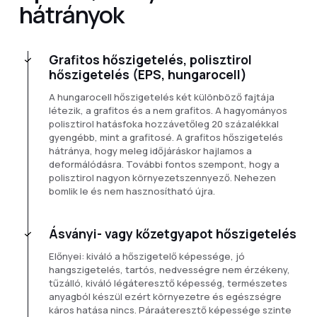
hátrányok
Grafitos hőszigetelés, polisztirol
hőszigetelés (EPS, hungarocell)
A hungarocell hőszigetelés két különböző fajtája
létezik, a grafitos és a nem grafitos. A hagyományos
polisztirol hatásfoka hozzávetőleg 20 százalékkal
gyengébb, mint a grafitosé. A grafitos hőszigetelés
hátránya, hogy meleg időjáráskor hajlamos a
deformálódásra. További fontos szempont, hogy a
polisztirol nagyon környezetszennyező. Nehezen
bomlik le és nem hasznosítható újra.
Ásványi- vagy kőzetgyapot hőszigetelés
Előnyei: kiváló a hőszigetelő képessége, jó
hangszigetelés, tartós, nedvességre nem érzékeny,
tűzálló, kiváló légáteresztő képesség, természetes
anyagból készül ezért környezetre és egészségre
káros hatása nincs. Páraáteresztő képessége szinte