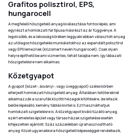
Grafitos polisztirol, EPS,
hungarocell
A megfelelő hőszigetelő anyag kiválasztása fontos lépés, ami
egyrészt a homlokzati fal típusa másrészt az ár függvénye. A
legolcsóbb, és a lakosság körében leggyakrabban választott anyag
az utólagos hőszigetelés munkálatokhoz az expandált polisztirol
vagy EPS lemeznek (közismert nevén hungarocell). Csak olyan
helyre építhető be ami vízmentes, tehát talajba nem, így lábazati
hőszigetelésre nem alkalmas.
Kőzetgyapot
A gyapot (kőzet-, ásványi-, vagy üveggyapot) széles körben
elterjedt homlokzati hőszigetelő anyag. Általában tetőtereknél
alkalmazzák a szarufák közötti hézagok kitöltésére, de létezik
belőle lépésálló, kemény táblás kivitel is. Ezt használhatjuk
homlokzati szigetelésre is. A kőzetgyapot kiváló tűzálló anyag,
ezért emeletes épület vagy társas házak szigetelése esetén
kifejezetten ajánlott. Száz százalékban újrahasznosítható
anyag. Közel ugyanakkora hőszigetelő képességgel rendelkezik,