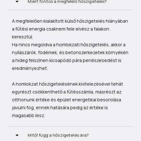
Miért fontos a megfelelő hőszigetelés?
A megfelelően kialakított külső hőszigetelés hiányában
a fűtési energia csaknem fele elvész a falakon
keresztül.
Ha nincs megoldva a homlokzati hőszigetelés, akkor a
nyílászárók, födémek, és betonszerkezetek környékén
a hideg felszínen kicsapódó pára penészesedést is
eredményezhet.
A homlokzat hőszigetelésének kivitelezésével tehát
egyrészt csökkenthető a fűtésszámla, másrészt az
otthonunk értéke és épület energetikai besorolása
javulni fog, ennek hatására pedig az értéke is
magasabb lesz.
Mitől függ a hőszigetelés ára?