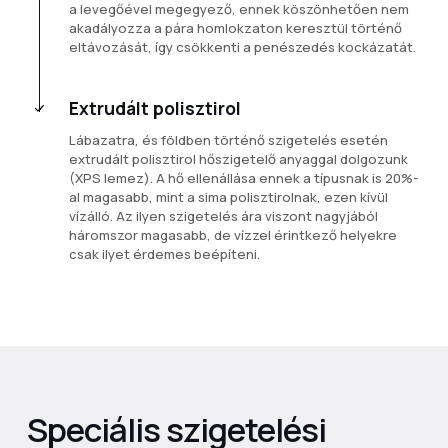
a levegőével megegyező, ennek köszönhetően nem
akadályozza a pára homlokzaton keresztül történő
eltávozását, így csökkenti a penészedés kockázatát.
Extrudált polisztirol
Lábazatra, és földben történő szigetelés esetén
extrudált polisztirol hőszigetelő anyaggal dolgozunk
(XPS lemez). A hő ellenállása ennek a típusnak is 20%-
al magasabb, mint a sima polisztirolnak, ezen kívül
vízálló. Az ilyen szigetelés ára viszont nagyjából
háromszor magasabb, de vízzel érintkező helyekre
csak ilyet érdemes beépíteni.
Speciális szigetelési