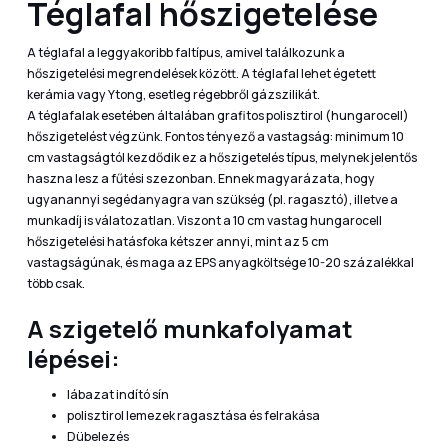
Téglafal hőszigetelése
A téglafal a leggyakoribb faltípus, amivel találkozunk a
hőszigetelési megrendelések között. A téglafal lehet égetett
kerámia vagy Ytong, esetleg régebbről gázszilikát.
A téglafalak esetében általában grafitos polisztirol (hungarocell)
hőszigetelést végzünk. Fontos tényező a vastagság: minimum 10
cm vastagságtól kezdődik ez a hőszigetelés típus, melynek jelentős
haszna lesz a fűtési szezonban. Ennek magyarázata, hogy
ugyanannyi segédanyagra van szükség (pl. ragasztó), illetve a
munkadíj is válatozatlan. Viszont a 10 cm vastag hungarocell
hőszigetelési hatásfoka kétszer annyi, mint az 5 cm
vastagságúnak, és maga az EPS anyagköltsége 10-20 százalékkal
több csak.
A szigetelő munkafolyamat
lépései:
lábazat indító sín
polisztirol lemezek ragasztása és felrakása
Dübelezés