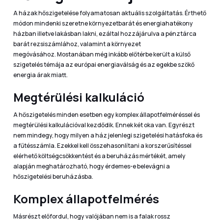
A házak hőszigetelése folyamatosan aktuális szolgáltatás. Érthető
módon mindenki szeretne környezetbarát és energiahatékony
házban illetve lakásban lakni, ezáltal hozzájárulva a pénztárca
barát rezsiszámlához, valamint a környezet
megóvásához. Mostanában még inkább előtérbe került a külső
szigetelés témája az európai energiaválság és az egekbe szökő
energia árak miatt.
Megtérülési kalkuláció
A hőszigetelés minden esetben egy komplex állapotfelméréssel és
megtérülési kalkulációval kezdődik. Ennek két oka van. Egyrészt
nem mindegy, hogy milyen a ház jelenlegi szigetelési hatásfoka és
a fűtésszámla. Ezekkel kell összehasonlítani a korszerűsítéssel
elérhető költségcsökkentést és a beruházás mértékét, amely
alapján meghatározható, hogy érdemes-e belevágni a
hőszigetelési beruházásba.
Komplex állapotfelmérés
Másrészt előfordul, hogy valójában nem is a falak rossz