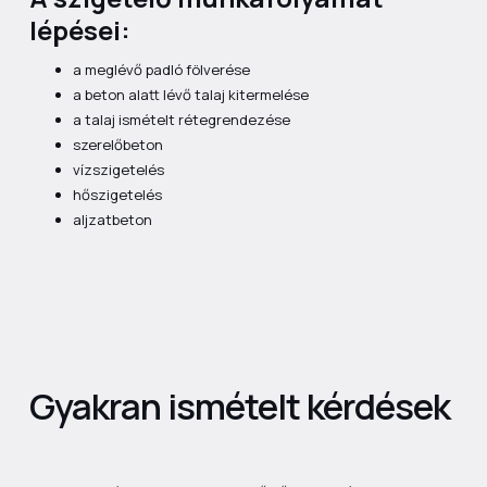
lépései:
a meglévő padló fölverése
a beton alatt lévő talaj kitermelése
a talaj ismételt rétegrendezése
szerelőbeton
vízszigetelés
hőszigetelés
aljzatbeton
Gyakran ismételt kérdések