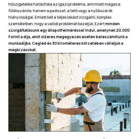
hőszigetelési hatásfoka az igazi probléma, ami miatt magas a
fűtésszámla, hanem a padozat, a tető vagy a nyílászárók
hiányosságai. Emiatt kell a teljes lakást vizsgálni, komplex
szemléletben, hogy a valódi problémát kezeljük. Ezért
minden
szolgáltatásunk egy állapotfelméréssel indul, amelynek 20.000
Forint a díja, amit sikeres megegyezés esetén beleszámítunk a
munkadíjba
.
Cegléd és 30 kilométeres körzetében vállaljuk a
megbízásokat.