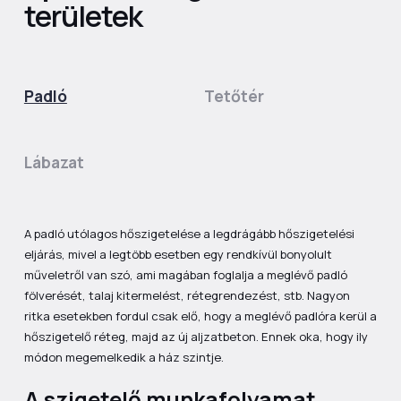
területek
Padló
Tetőtér
Lábazat
A padló utólagos hőszigetelése a legdrágább hőszigetelési
eljárás, mivel a legtöbb esetben egy rendkívül bonyolult
műveletről van szó, ami magában foglalja a meglévő padló
fölverését, talaj kitermelést, rétegrendezést, stb. Nagyon
ritka esetekben fordul csak elő, hogy a meglévő padlóra kerül a
hőszigetelő réteg, majd az új aljzatbeton. Ennek oka, hogy ily
módon megemelkedik a ház szintje.
A szigetelő munkafolyamat