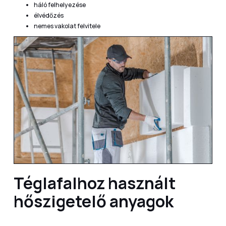
háló felhelyezése
élvédőzés
nemes vakolat felvitele
Téglafalhoz használt
hőszigetelő anyagok