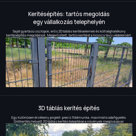
Kerítésépítés: tartós megoldás
egy vállalkozás telephelyén
Saját gyártású oszlopok, erős 2D táblás kerítéselemek és költséghatékony
kerítésépítés megoldások. Megerősített, tartós kerítést a hosszú távú védelemért.
3D táblás kerítés építés
Egy különösen érzékeny projekt: precíz földmunka, maximális odafigyelés.
Drótkerítés helyett 3D táblás kerítés telepítése a növények megóvásával.