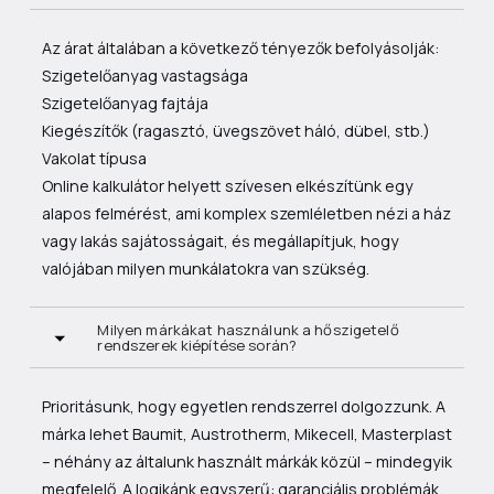
Az árat általában a következő tényezők befolyásolják:
Szigetelőanyag vastagsága
Szigetelőanyag fajtája
Kiegészítők (ragasztó, üvegszövet háló, dübel, stb.)
Vakolat típusa
Online kalkulátor helyett szívesen elkészítünk egy
alapos felmérést, ami komplex szemléletben nézi a ház
vagy lakás sajátosságait, és megállapítjuk, hogy
valójában milyen munkálatokra van szükség.
Milyen márkákat használunk a hőszigetelő
rendszerek kiépítése során?
Prioritásunk, hogy egyetlen rendszerrel dolgozzunk. A
márka lehet Baumit, Austrotherm, Mikecell, Masterplast
– néhány az általunk használt márkák közül – mindegyik
megfelelő. A logikánk egyszerű: garanciális problémák