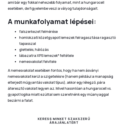
ami bár egy fokkal nehezebb folyamat, mint a hungarocell
esetében, de figyelembe veszi a vályog tulajdonságait.
A munkafolyamat lépései:
falszerkezet felmérése
homlokzati kőzetgyapot lemezek felragasztása ragasztó
tapasszal
glettelés, hálózás
lábazatra XPS lemezek* feltétele
nemesvakolat felvitele
A nemesvakolat esetében fontos, hogy ha nem ásványi
nemesvakolat kerül a szigetelésre (hanem például a manapság
elterjedt műgyantás vakolat típus), akkor egy lélegző, pára
áteresztő vakolat legyen az. Mivel hasonlóan a hungarocell vs.
gyapot logika miatt ezúttal sem szeretnénk egy műanyaggal
bezárni a falat.
KERESS MINKET SZAKSZERŰ
ÁRAJÁNLATÉRT