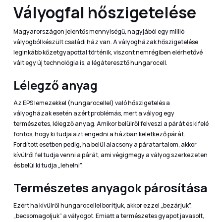
Vályogfal hőszigetelése
Magyarországon jelentős mennyiségű, nagyjából egy millió
vályogból készült családi ház van. A vályogházak hőszigetelése
leginkább kőzetgyapottal történik, viszont nemrégiben elérhetővé
vált egy új technológia is, a légáteresztő hungarocell.
Lélegző anyag
Az EPS lemezekkel (hungarocellel) való hőszigetelés a
vályogházak esetén azért problémás, mert a vályog egy
természetes, lélegző anyag. Amikor belülről felveszi a párát és kifelé
fontos, hogy ki tudja azt engedni a házban keletkező párát.
Fordított esetben pedig, ha belül alacsony a páratartalom, akkor
kívülről fel tudja venni a párát, ami végigmegy a vályog szerkezeten
és belül ki tudja „lehelni”.
Természetes anyagok párosítása
Ezért ha kívülről hungarocellel borítjuk, akkor ezzel „bezárjuk”,
„becsomagoljuk” a vályogot. Emiatt a természetes gyapot javasolt,