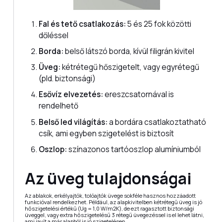
Fal és tető csatlakozás:
5 és 25 fok közötti
dőléssel
Borda:
belső látszó borda, kívül filigrán kivitel
Üveg:
kétrétegű hőszigetelt, vagy egyrétegű
(pld. biztonsági)
Esővíz elvezetés:
ereszcsatornával is
rendelhető
Belső led világítás:
a bordára csatlakoztatható
csík, ami egyben szigetelést is biztosít
Oszlop:
színazonos tartóoszlop alumíniumból
Az üveg tulajdonságai
Az ablakok, erkélyajtók, tolóajtók üvege sokféle hasznos hozzáadott
funkcióval rendelkezhet. Például, az alapkivitelben kétrétegű üveg is jó
hőszigetelési értékű (Ug = 1,0 W/m2K), de ezt ragasztott biztonsági
üveggel, vagy extra hőszigetelésű 3 rétegű üvegezéssel is el lehet látni,
ami javít a már alapból is jó szigetelésen.