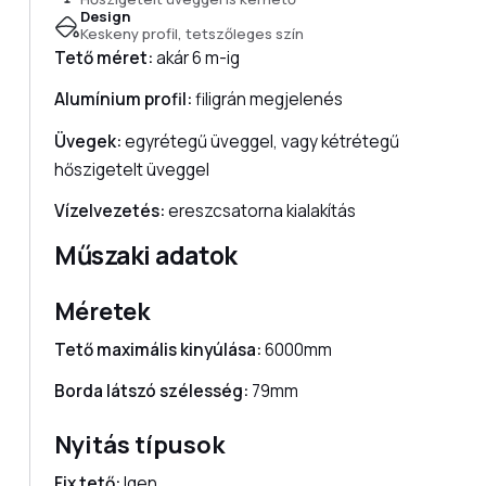
Design
Keskeny profil, tetszőleges szín
Tető méret:
akár 6 m-ig
Alumínium profil:
filigrán megjelenés
Üvegek:
egyrétegű üveggel, vagy kétrétegű
hőszigetelt üveggel
Vízelvezetés:
ereszcsatorna kialakítás
Műszaki adatok
Méretek
Tető maximális kinyúlása:
6000mm
Borda látszó szélesség:
79mm
Nyitás típusok
Fix tető:
Igen