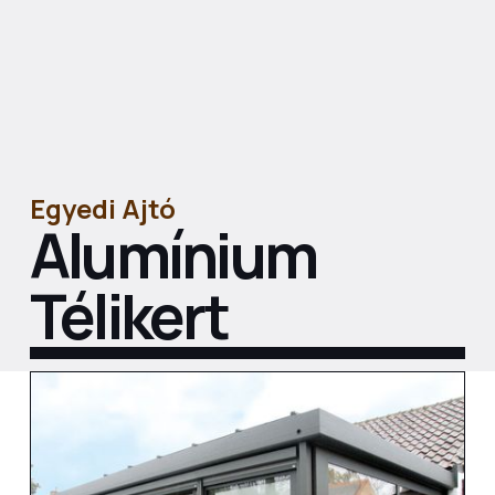
Egyedi Ajtó
Alumínium
Télikert