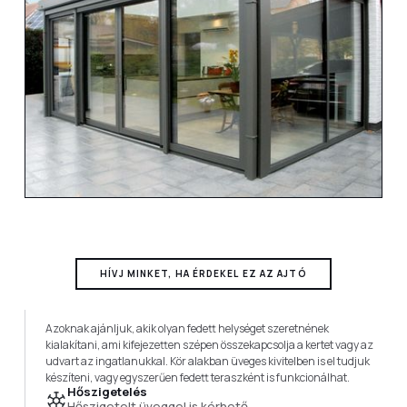
HÍVJ MINKET, HA ÉRDEKEL EZ AZ AJTÓ
Azoknak ajánljuk, akik olyan fedett helységet szeretnének
kialakítani, ami kifejezetten szépen összekapcsolja a kertet vagy az
udvart az ingatlanukkal. Kör alakban üveges kivitelben is el tudjuk
készíteni, vagy egyszerűen fedett teraszként is funkcionálhat.
Hőszigetelés
Hőszigetelt üveggel is kérhető