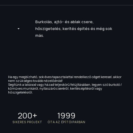
Burkolás, ajtó- és ablak csere,
hőszigetelés, kerítés építés és még sok
más.
Ha egy megbízható, sok éves tapasztalattal rendelkező céget keresel, akkor
nem szükséges tovább nézelődnöd!
Segítünk a lakásod vagy házad teljeskörű felújításában, legyen szó burkoló /
kőműves munkáról, nyílászáró cseréről, kerítés építésről vagy
hőszigetelésről.
200+
1999
SIKERES PROJEKT
ÓTA AZ ÉPÍTŐIPARBAN