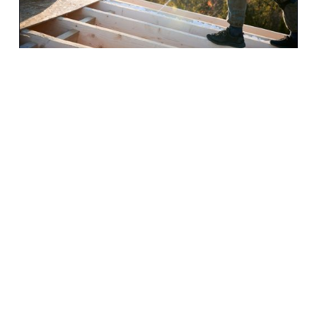
20+
200+
100+
ÉVE AZ ÉPÍTŐIPARBAN
SIKERES PROJEKT
ELÉGEDETT ÜGYFÉL