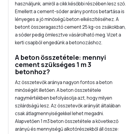
használjunk, amiről a cikk későbbi részében lesz szó.
Emellett a cement-sóder arány pontos betartása is
lényeges a jó minőségű beton elkészítéséhez. A
betont összeragasztó cement 25 kg-os zsákokban,
a sóder pedig ömlesztve vásárolható meg. Vizet a
kerti csapból engedünk a betonozáshoz.
A beton összetétele: mennyi
cement szükséges 1 m 3
betonhoz?
Az összetevők aránya nagyon fontos a beton
minőségét illetően. A beton összetétele
nagymértékben befolyásolja azt, hogy milyen
szilárdságú lesz. Az összetevők arányát általában
csak átlagmennyiségekkel lehet megadni.
Alapvetően 1 m3 beton összetétele a következő
arányú és mennyiségű alkotórészekből áll össze: