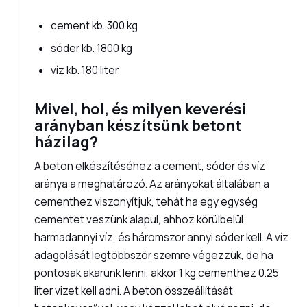
cement kb. 300 kg
sóder kb. 1800 kg
víz kb. 180 liter
Mivel, hol, és milyen keverési
arányban készítsünk betont
házilag?
A beton elkészítéséhez a cement, sóder és víz
aránya a meghatározó. Az arányokat általában a
cementhez viszonyítjuk, tehát ha egy egység
cementet veszünk alapul, ahhoz körülbelül
harmadannyi víz, és háromszor annyi sóder kell. A víz
adagolását legtöbbször szemre végezzük, de ha
pontosak akarunk lenni, akkor 1 kg cementhez 0.25
liter vizet kell adni. A beton összeállítását