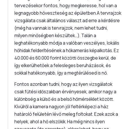
tervezésekor fontos, hogy megkeresse, hol van a
legnagyobb hőveszteség az épületben.A tervrajzok
vizsgálata csak általános választ ad erre a kérdésre
(még ha vannak is tervrajzok, nem lehet tudni,
milyen minőségben készültek...). Talán a
leghatékonyabb módja a valóban veszélyes, lokális
hőhidak felderítésének a hőkamerás képalkotás. Ez
40.000 és 60.000 forint közötti összegbe kerül, de
így elkerülhetőek a felesleges beruházások, és
sokkal hatékonyabb, így a megtérülésed is nő.
Fontos azonban tudni, hogy az ilyen vizsgálatok
csak fűtési időszakban érvényesek, amikor nagy a
különbség a külső és a belső hőmérséklet között.
Kívülről a kamera nagyon jól feltérképezi a ház
határoló felületén lévő meleg foltokat. Ezek azok a
helyek, ahol a hő elszökik. Ha még nincs ilyen