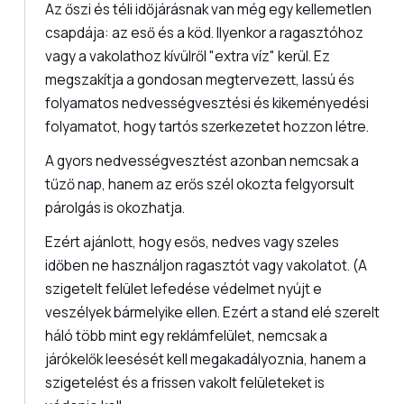
Az őszi és téli időjárásnak van még egy kellemetlen
csapdája: az eső és a köd. Ilyenkor a ragasztóhoz
vagy a vakolathoz kívülről "extra víz" kerül. Ez
megszakítja a gondosan megtervezett, lassú és
folyamatos nedvességvesztési és kikeményedési
folyamatot, hogy tartós szerkezetet hozzon létre.
A gyors nedvességvesztést azonban nemcsak a
tűző nap, hanem az erős szél okozta felgyorsult
párolgás is okozhatja.
Ezért ajánlott, hogy esős, nedves vagy szeles
időben ne használjon ragasztót vagy vakolatot. (A
szigetelt felület lefedése védelmet nyújt e
veszélyek bármelyike ellen. Ezért a stand elé szerelt
háló több mint egy reklámfelület, nemcsak a
járókelők leesését kell megakadályoznia, hanem a
szigetelést és a frissen vakolt felületeket is