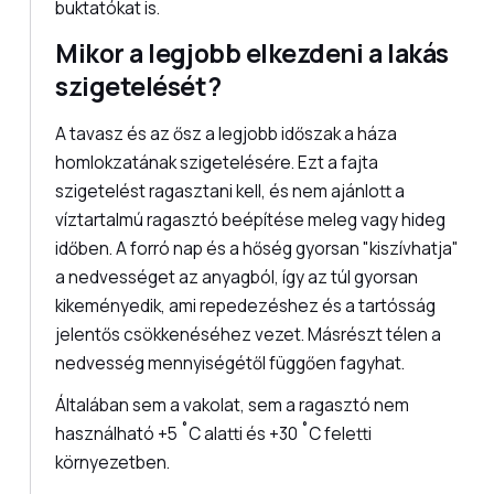
buktatókat is.
Mikor a legjobb elkezdeni a lakás
szigetelését?
A tavasz és az ősz a legjobb időszak a háza
homlokzatának szigetelésére. Ezt a fajta
szigetelést ragasztani kell, és nem ajánlott a
víztartalmú ragasztó beépítése meleg vagy hideg
időben. A forró nap és a hőség gyorsan "kiszívhatja"
a nedvességet az anyagból, így az túl gyorsan
kikeményedik, ami repedezéshez és a tartósság
jelentős csökkenéséhez vezet. Másrészt télen a
nedvesség mennyiségétől függően fagyhat.
Általában sem a vakolat, sem a ragasztó nem
használható +5 ˚C alatti és +30 ˚C feletti
környezetben.