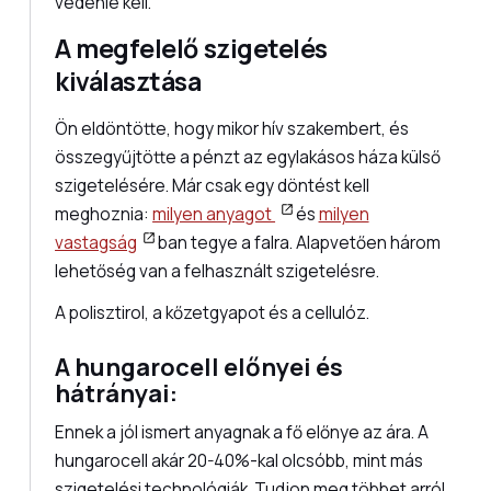
védenie kell.
A megfelelő szigetelés
kiválasztása
Ön eldöntötte, hogy mikor hív szakembert, és
összegyűjtötte a pénzt az egylakásos háza külső
szigetelésére. Már csak egy döntést kell
meghoznia:
milyen anyagot
és
milyen
vastagság
ban tegye a falra. Alapvetően három
lehetőség van a felhasznált szigetelésre.
A polisztirol, a kőzetgyapot és a cellulóz.
A hungarocell előnyei és
hátrányai:
Ennek a jól ismert anyagnak a fő előnye az ára. A
hungarocell akár 20-40%-kal olcsóbb, mint más
szigetelési technológiák. Tudjon meg többet arról,