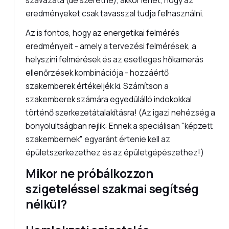
szavazata (de szeretne), akkor lehet, hogy az
eredményeket csak tavasszal tudja felhasználni.
Az is fontos, hogy az energetikai felmérés
eredményeit - amely a tervezési felmérések, a
helyszíni felmérések és az esetleges hőkamerás
ellenőrzések kombinációja - hozzáértő
szakemberek értékeljék ki. Számítson a
szakemberek számára egyedülálló indokokkal
történő szerkezetátalakításra! (Az igazi nehézség a
bonyolultságban rejlik: Ennek a speciálisan "képzett
szakembernek" egyaránt értenie kell az
épületszerkezethez és az épületgépészethez!)
Mikor ne próbálkozzon
szigeteléssel szakmai segítség
nélkül?