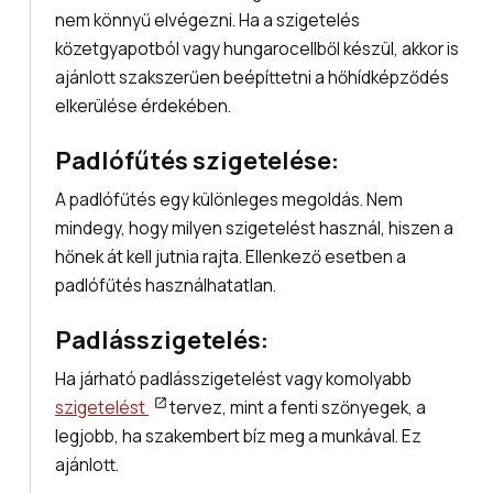
nem könnyű elvégezni. Ha a szigetelés
kőzetgyapotból vagy hungarocellből készül, akkor is
ajánlott szakszerűen beépíttetni a hőhídképződés
elkerülése érdekében.
Padlófűtés szigetelése:
A padlófűtés egy különleges megoldás. Nem
mindegy, hogy milyen szigetelést használ, hiszen a
hőnek át kell jutnia rajta. Ellenkező esetben a
padlófűtés használhatatlan.
Padlásszigetelés:
Ha járható padlásszigetelést vagy komolyabb
szigetelést
tervez, mint a fenti szőnyegek, a
legjobb, ha szakembert bíz meg a munkával. Ez
ajánlott.