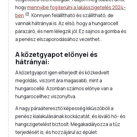
hogy
mennyibe fog kerülni a lakásszigetelés 2024-
ben
. Könnyen felállítható és szállítható, de
vannak hátrányai is. Az első, hogy a hungarocell
párazáró, és nem lélegzik jól. Ez sajnos a gomba és
a penész elszaporodásához vezethet. .
A kőzetgyapot előnyei és
hátrányai:
A kőzetgyapot igen elterjedt és közkedvelt
megoldás, viszont ára magasabb, mint a
hungarocellé. Azonban számos előnye van a
hungarocellhez viszonyítva.
A nagy páraáteresztő képesség kiküszöböli a
penész kialakulásának kockázatát, és kiváló hő- és
hangszigetelést biztosít. Megakadályozza a tűz
terjedését is, és hozzájárul az épület