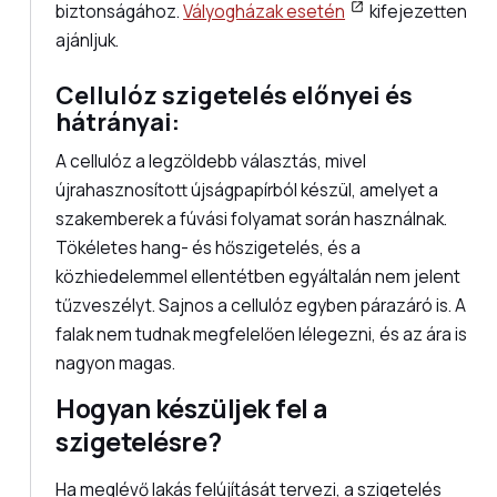
biztonságához.
Vályogházak esetén
kifejezetten
ajánljuk.
Cellulóz szigetelés előnyei és
hátrányai:
A cellulóz a legzöldebb választás, mivel
újrahasznosított újságpapírból készül, amelyet a
szakemberek a fúvási folyamat során használnak.
Tökéletes hang- és hőszigetelés, és a
közhiedelemmel ellentétben egyáltalán nem jelent
tűzveszélyt. Sajnos a cellulóz egyben párazáró is. A
falak nem tudnak megfelelően lélegezni, és az ára is
nagyon magas.
Hogyan készüljek fel a
szigetelésre?
Ha meglévő lakás felújítását tervezi, a szigetelés