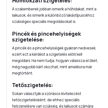
Homlokzati szigetelés:
A szakemberek jobban ismerik a hőhidakat, mint a
laikusok, és ismerik a különböző lakástípusokhoz
szükséges speciális megoldásokat is.
Pincék és pincehelyiségek
szigetelése:
A pincék és a pincehelyiségek gyakran nedvesek,
ezért ezt a kérdést a szigetelés előtt kell
megoldani. Ha nem tudja, hogyan válassza el őket,
még nagyobb kárt okozhat, mint amekkora már
megtörtént.
Tetőszigetelés:
Sokan választják a szórásos kivitelezést
tetőszigetelésként, de ehhez speciális
felszerelésre van szükség, és laikusok számára